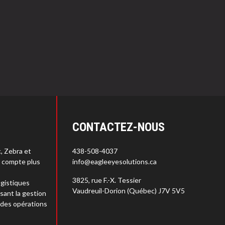
CONTACTEZ-NOUS
c, Zebra et
438-508-4037
s compte plus
info@eagleeyesolutions.ca
3825, rue F.-X. Tessier
gistiques
Vaudreuil-Dorion (Québec) J7V 5V5
sant la gestion
 des opérations