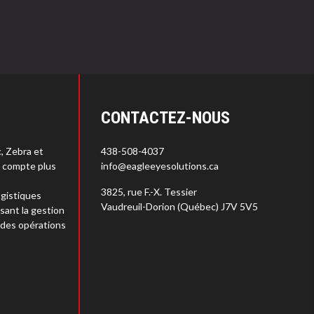
CONTACTEZ-NOUS
c, Zebra et
438-508-4037
s compte plus
info@eagleeyesolutions.ca
3825, rue F.-X. Tessier
gistiques
Vaudreuil-Dorion (Québec) J7V 5V5
sant la gestion
 des opérations