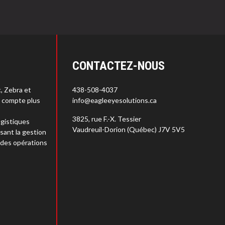
CONTACTEZ-NOUS
c, Zebra et
438-508-4037
s compte plus
info@eagleeyesolutions.ca
3825, rue F.-X. Tessier
gistiques
Vaudreuil-Dorion (Québec) J7V 5V5
sant la gestion
 des opérations